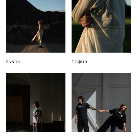
Sands
София