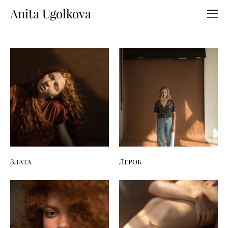
Anita Ugolkova
Злата
Лерок